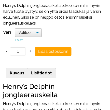
Henry’s Delphin jongleerauskeila tekee sen mihin hyvin
harva tuote pystyy: se on yhtä aikaa laadukas ja varsin
edullinen. Siksi se on helppo ostos ensimmäiseksi
jongleerauskeilaksi.
Väri
Poista
Henry's
-
+
Lisää ostoskoriin
Delphin
jongleerauskeila
määrä
Kuvaus
Lisätiedot
Henry’s Delphin
jongleerauskeila
Henry’s Delphin jongleerauskeila tekee sen mihin hyvin
harva tuote pystyy: se on yhtä aikaa laadukas ja varsin