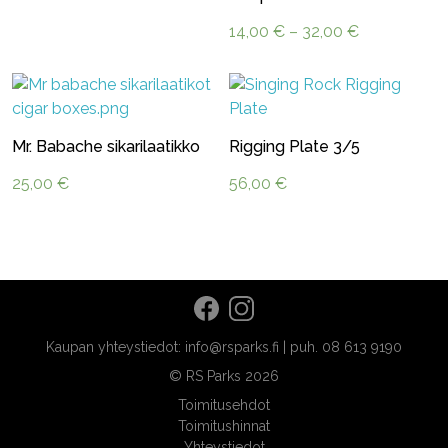
Hintaluokka:
14,00
€
–
32,00
€
14,00 €
-
32,00 €
Mr. Babache sikarilaatikko
Rigging Plate 3/5
25,00
€
56,00
€
Kaupan yhteystiedot: info@rsparks.fi | puh. 08 613 9190
© RS Parks 2026
Toimitusehdot
Toimitushinnat
Yhteystiedot