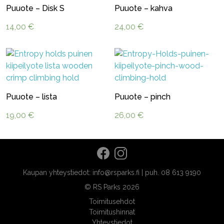
Puuote – Disk S
Puuote – kahva
14,00
€
24,00
€
Puuote – lista
Puuote – pinch
19,00
€
26,00
€
Kaupan yhteystiedot: info@rsparks.fi | puh. 08 613 9190
© RS Parks 2026
Toimitusehdot
Toimitushinnat
Yhteystiedot