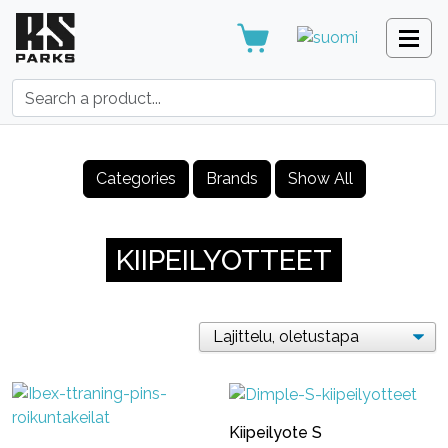
Search:
Categories
Brands
Show All
KIIPEILYOTTEET
Kiipeilyote S