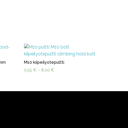
 mm
M10 kiipeilyotepultti
Hintaluokka:
0,55
€
–
8,00
€
0,55 €
-
8,00 €