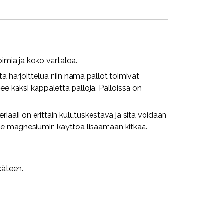
oimia ja koko vartaloa.
a harjoittelua niin nämä pallot toimivat
e kaksi kappaletta palloja. Palloissa on
eriaali on erittäin kulutuskestävä ja sitä voidaan
emme magnesiumin käyttöä lisäämään kitkaa.
käteen.