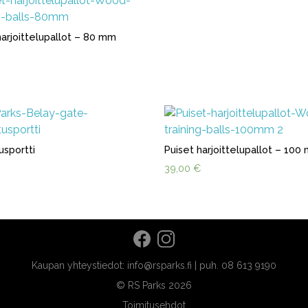
harjoittelupallot – 80 mm
usportti
Puiset harjoittelupallot – 100
€
39,00
€
Kaupan yhteystiedot: info@rsparks.fi | puh. 08 613 9190
© RS Parks 2026
Toimitusehdot