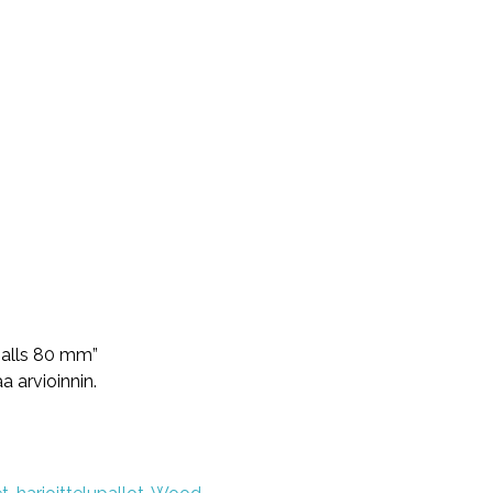
Balls 80 mm”
aa arvioinnin.