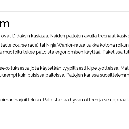
80
mm
määrä
mm
 ovat Didaksin käsialaa. Näiden pallojen avulla treenaat käsiv
acle course race) tai Ninja Warrior-rataa taikka kotona roikunt
ä muotoilu tekee palloista ergonomisen käyttää. Paketissa tule
sekoituksesta, jota käytetään tyypillisesti kiipeilyotteissa. Mat
on suurempi kuin puisissa palloissa. Pallojen kanssa suosittel
voiman harjoitteluun. Pallosta saa hyvän otteen ja se uppoaa 