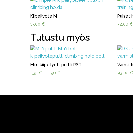
Kiipeilyote M
Puiset 
17,00
€
32,00
€
Tutustu myös
M10 kiipeilyotepultti RST
Varmist
Hintaluokka:
1,35
€
–
2,90
€
93,00
1,35 €
-
2,90 €