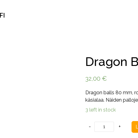
FI
Dragon B
32,00
€
Dragon balls 80 mm, roi
käsialaa. Näiden palloje
3 left in stock
Dragon
-
+
L
Balls