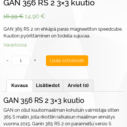
GAN 356 RS 2 3×3 kuutio
Alkuperäinen
Nykyinen
16,99
€
14,90
€
hinta
hinta
GAN 365 RS 2 on ehkäpä paras magneetiton speedcube.
oli:
on:
Kuution pyörittäminen on todella sujuvaa.
16,99 €.
14,90 €.
Varastossa
GAN
-
+
Lisää ostoskoriin
356
RS
2
Kuvaus
Lisätiedot
Arviot (0)
3x3
kuutio
GAN 356 RS 2 3×3 kuutio
määrä
GAN on ollut kuutiomaailman kohutuin valmistaja sitten
365 S mallin, jolla rikottiin ratkaisun maailman ennätys
vuonna 2015. Ganin 365 RS 2 on paranneltu versio S