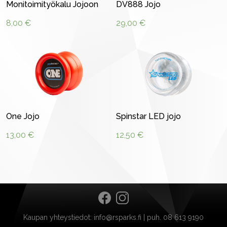
Monitoimityökalu Jojoon
DV888 Jojo
8,00
€
29,00
€
One Jojo
Spinstar LED jojo
13,00
€
12,50
€
Kaupan yhteystiedot: info@rsparks.fi | puh. 08 613 9190