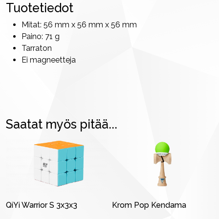
Tuotetiedot
Mitat: 56 mm x 56 mm x 56 mm
Paino: 71 g
Tarraton
Ei magneetteja
Saatat myös pitää...
QiYi Warrior S 3x3x3
Krom Pop Kendama