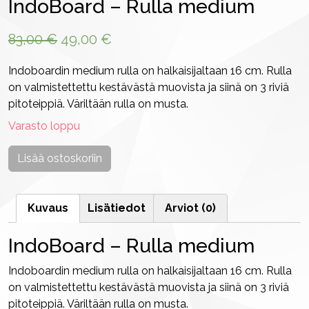
IndoBoard – Rulla medium
Alkuperäinen
Nykyinen
83,00
€
49,00
€
hinta
hinta
Indoboardin medium rulla on halkaisijaltaan 16 cm. Rulla
oli:
on:
on valmistettettu kestävästä muovista ja siinä on 3 riviä
83,00 €.
49,00 €.
pitoteippiä. Väriltään rulla on musta.
Varasto loppu
Lisää ostoskoriin
Kuvaus
Lisätiedot
Arviot (0)
IndoBoard – Rulla medium
Indoboardin medium rulla on halkaisijaltaan 16 cm. Rulla
on valmistettettu kestävästä muovista ja siinä on 3 riviä
pitoteippiä. Väriltään rulla on musta.