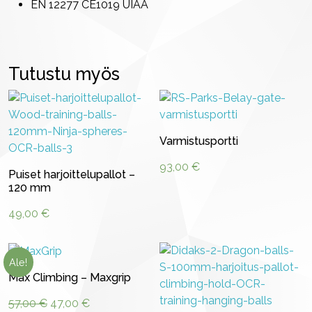
EN 12277 CE1019 UIAA
Tutustu myös
Varmistusportti
93,00
€
Puiset harjoittelupallot –
120 mm
49,00
€
Ale!
Max Climbing – Maxgrip
Alkuperäinen
Nykyinen
57,00
€
47,00
€