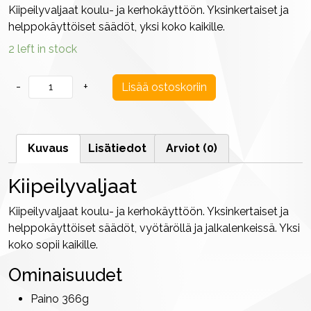
Kiipeilyvaljaat koulu- ja kerhokäyttöön. Yksinkertaiset ja
helppokäyttöiset säädöt, yksi koko kaikille.
2 left in stock
Kiipeilyvaljaat
-
+
Lisää ostoskoriin
-
Singing
Rock
Kuvaus
Lisätiedot
Arviot (0)
TOP
määrä
Kiipeilyvaljaat
Kiipeilyvaljaat koulu- ja kerhokäyttöön. Yksinkertaiset ja
helppokäyttöiset säädöt, vyötäröllä ja jalkalenkeissä. Yksi
koko sopii kaikille.
Ominaisuudet
Paino 366g