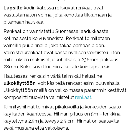
Lapsille
kodin katossa roikkuvat renkaat ovat
vastustamaton voima, joka kehottaa liikkumaan ja
pitämään hauskaa.
Renkaat on valmistettu Suomessa laadukkaasta
kotimaisesta koivuvanerista. Renkaat toimitetaan
valmiilla puupinnalla, joka takaa parhaan pidon.
Voimistelurenkaat ovat kansainvälisen voimisteluliiton
mitoituksen mukaiset, ulkohalkaisija 236mm, paksuus
28mm. Koko soveltuu niin aikuisille kuin lapsillekin.
Halutessasi renkaisiin väriä tai mikäli haluat ne
ulkokäyttöön
, voit käsitellä renkaat esim. puuvahalla.
Ulkokäyttöön meillä on valikoimassa paremmin kestävät
komposiittimuovista valmistetut
renkaat
.
Kiinnityshihnat toimivat pikalukoilla ja korkeuden säätö
käy käden käänteessä. Hihnan pituus on 5m – lenkkinä
käytettynä 2,5m ja leveys 2,5 cm. Hinnat on saatavilla
sekä mustana että valkoisena.