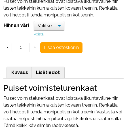
Puiset voimistelurenkaat ovat loistava liikuntaväline niin
lasten leikkeihin kuin aikuisten kovaan treeniin. Renkailla
voit helposti tehdä monipuolisen kotiteenin.
Hihnan väri
Poista
Puiset
-
+
Lisää ostoskoriin
voimistelurenkaat
määrä
Kuvaus
Lisätiedot
Puiset voimistelurenkaat
Puiset voimistelurenkaat ovat loistava liikuntaväline niin
lasten leikkeihin kuin aikuisten kovaan treeniin. Renkailla
voit helposti tehdä monipuolisen kotitreenin. Vastusta voi
säätää helposti hihnan pituutta ja liikekulmaa säätämällä.
Tämä kaikki käy silmän räpäyksessä.