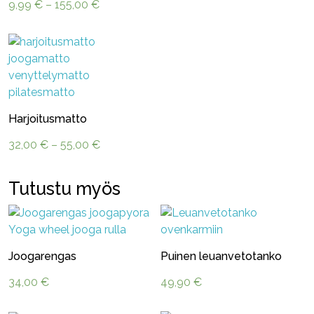
Hintaluokka:
hinta
hinta
9,99
€
–
155,00
€
9,99 €
oli:
on:
-
359,00 €.
295,00 €.
155,00 €
Harjoitusmatto
Hintaluokka:
32,00
€
–
55,00
€
32,00 €
-
Tutustu myös
55,00 €
Joogarengas
Puinen leuanvetotanko
34,00
€
49,90
€