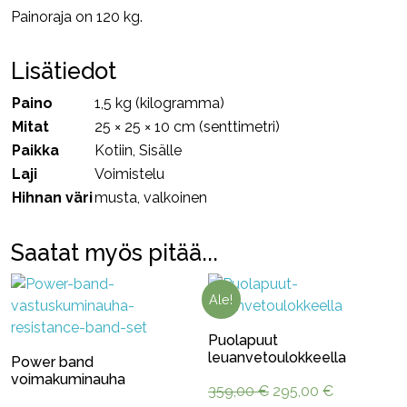
Painoraja on 120 kg.
Lisätiedot
Paino
1,5 kg (kilogramma)
Mitat
25 × 25 × 10 cm (senttimetri)
Paikka
Kotiin, Sisälle
Laji
Voimistelu
Hihnan väri
musta, valkoinen
Saatat myös pitää...
Ale!
Puolapuut
leuanvetoulokkeella
Power band
voimakuminauha
Alkuperäinen
Nykyinen
359,00
€
295,00
€