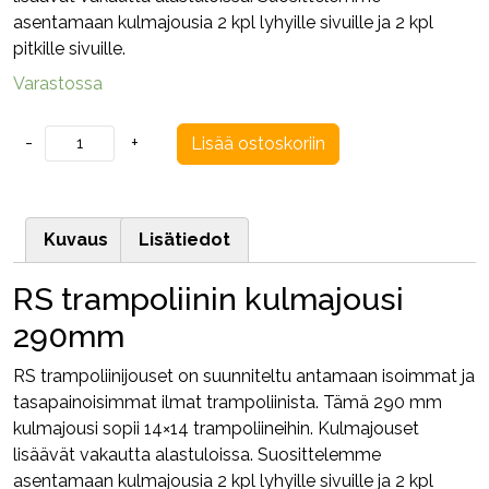
asentamaan kulmajousia 2 kpl lyhyille sivuille ja 2 kpl
pitkille sivuille.
Varastossa
RS
-
+
Lisää ostoskoriin
trampoliinin
kulmajousi
290mm
Kuvaus
Lisätiedot
määrä
RS trampoliinin kulmajousi
290mm
RS trampoliinijouset on suunniteltu antamaan isoimmat ja
tasapainoisimmat ilmat trampoliinista. Tämä 290 mm
kulmajousi sopii 14×14 trampoliineihin. Kulmajouset
lisäävät vakautta alastuloissa. Suosittelemme
asentamaan kulmajousia 2 kpl lyhyille sivuille ja 2 kpl