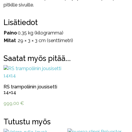
pitkille sivuille.
Lisätiedot
Paino
0,35 kg (kilogramma)
Mitat
29 × 3 × 3 cm (senttimetri)
Saatat myös pitää...
RS trampoliinin jousisetti
14×14
999,00
€
Tutustu myös