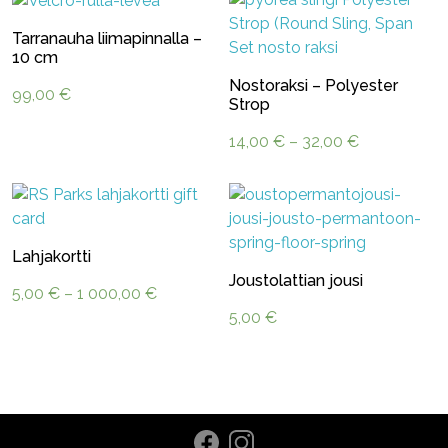
Tarranauha liimapinnalla –
10 cm
Nostoraksi – Polyester
99,00
€
Strop
Hintaluokka:
14,00
€
–
32,00
€
14,00 €
-
32,00 €
Lahjakortti
Joustolattian jousi
Hintaluokka:
5,00
€
–
1 000,00
€
5,00 €
5,00
€
-
1
000,00 €