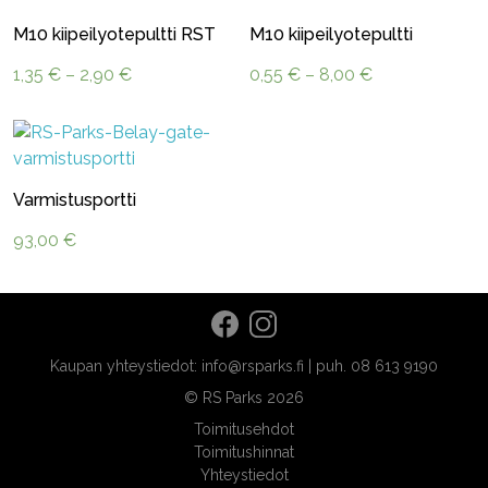
M10 kiipeilyotepultti RST
M10 kiipeilyotepultti
Hintaluokka:
Hintaluokka:
1,35
€
–
2,90
€
0,55
€
–
8,00
€
1,35 €
0,55 €
-
-
2,90 €
8,00 €
Varmistusportti
93,00
€
Kaupan yhteystiedot: info@rsparks.fi | puh. 08 613 9190
© RS Parks 2026
Toimitusehdot
Toimitushinnat
Yhteystiedot